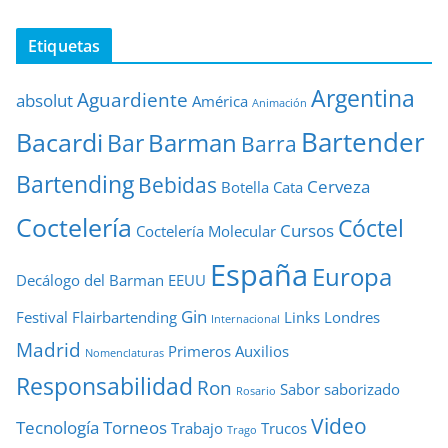
Etiquetas
Argentina
Aguardiente
absolut
América
Animación
Bartender
Bacardi
Barman
Bar
Barra
Bartending
Bebidas
Cerveza
Botella
Cata
Coctelería
Cóctel
Cursos
Coctelería Molecular
España
Europa
Decálogo del Barman
EEUU
Gin
Festival
Flairbartending
Links
Londres
Internacional
Madrid
Primeros Auxilios
Nomenclaturas
Responsabilidad
Ron
Sabor
saborizado
Rosario
Video
Tecnología
Torneos
Trabajo
Trucos
Trago