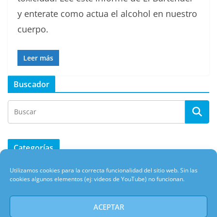
y enterate como actua el alcohol en nuestro
cuerpo.
Leer más
Buscador
Categorías
Utilizamos cookies para la correcta funcionalidad del sitio web. Sin las
Información
cookies algunos elementos (ej: videos de YouTube) no funcionan.
Historia
Noticias
ACEPTAR