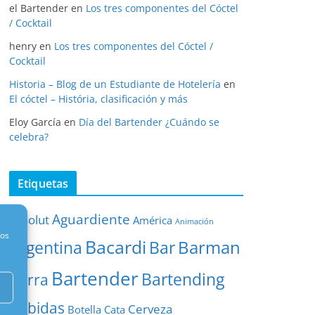
el Bartender
en
Los tres componentes del Cóctel
/ Cocktail
henry
en
Los tres componentes del Cóctel /
Cocktail
Historia – Blog de un Estudiante de Hotelería
en
El cóctel – História, clasificación y más
Eloy García
en
Día del Bartender ¿Cuándo se
celebra?
Etiquetas
Aguardiente
absolut
América
Animación
nos
Bacardi
Barman
Argentina
Bar
Bartender
Bartending
Barra
Bebidas
Cerveza
Botella
Cata