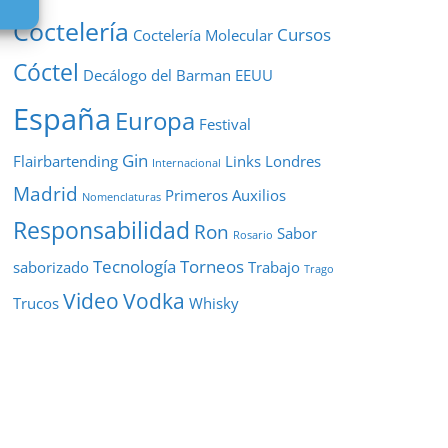
Coctelería
Cursos
Coctelería Molecular
Cóctel
Decálogo del Barman
EEUU
España
Europa
Festival
Gin
Flairbartending
Links
Londres
Internacional
Madrid
Primeros Auxilios
Nomenclaturas
Responsabilidad
Ron
Sabor
Rosario
Tecnología
Torneos
saborizado
Trabajo
Trago
Video
Vodka
Trucos
Whisky