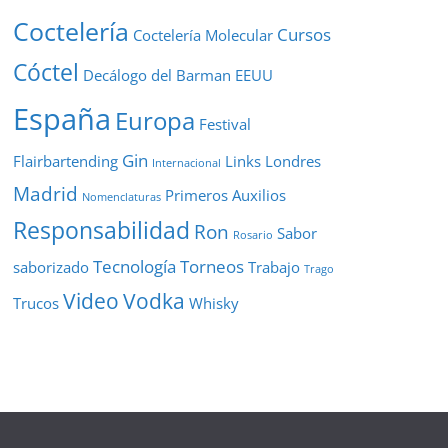
Coctelería
Cursos
Coctelería Molecular
Cóctel
Decálogo del Barman
EEUU
España
Europa
Festival
Gin
Flairbartending
Links
Londres
Internacional
Madrid
Primeros Auxilios
Nomenclaturas
Responsabilidad
Ron
Sabor
Rosario
Tecnología
Torneos
saborizado
Trabajo
Trago
Video
Vodka
Trucos
Whisky