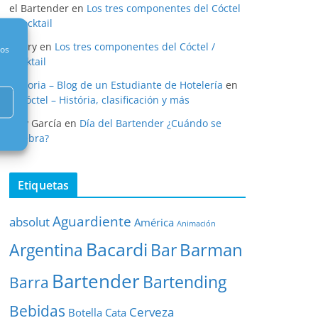
el Bartender
en
Los tres componentes del Cóctel
/ Cocktail
henry
en
Los tres componentes del Cóctel /
nos
Cocktail
Historia – Blog de un Estudiante de Hotelería
en
El cóctel – História, clasificación y más
Eloy García
en
Día del Bartender ¿Cuándo se
celebra?
Etiquetas
Aguardiente
absolut
América
Animación
Bacardi
Barman
Argentina
Bar
Bartender
Bartending
Barra
Bebidas
Cerveza
Botella
Cata