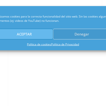
ra participar en feria de turismo FITUR 2018 a
lizamos cookies para la correcta funcionalidad del sitio web. Sin las cookies algu
mentos (ej: videos de YouTube) no funcionan.
ACEPTAR
Denegar
Política de cookies
Política de Privacidad