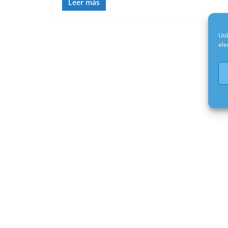
Leer más
Uti
ele