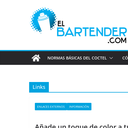
Saltar
al
contenido
NORMAS BÁSICAS DEL COCTEL
CÓ
Links
ENLACES EXTERNOS
INFORMACIÓN
Añade un toque de color a t