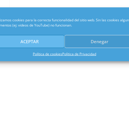
lizamos cookies para la correcta funcionalidad del sitio web. Sin las cookies algu
mentos (ej: videos de YouTube) no funcionan.
ACEPTAR
Denegar
Política de cookies
Política de Privacidad