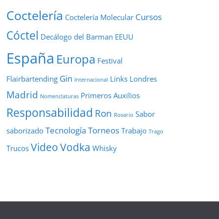
Coctelería
Cursos
Coctelería Molecular
Cóctel
Decálogo del Barman
EEUU
España
Europa
Festival
Gin
Flairbartending
Links
Londres
Internacional
Madrid
Primeros Auxilios
Nomenclaturas
Responsabilidad
Ron
Sabor
Rosario
Tecnología
Torneos
saborizado
Trabajo
Trago
Video
Vodka
Trucos
Whisky