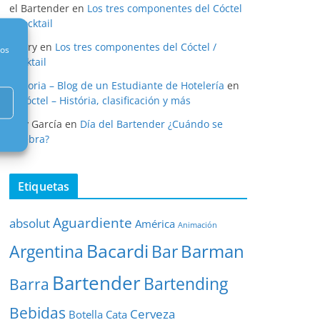
el Bartender
en
Los tres componentes del Cóctel
/ Cocktail
henry
en
Los tres componentes del Cóctel /
nos
Cocktail
Historia – Blog de un Estudiante de Hotelería
en
El cóctel – História, clasificación y más
Eloy García
en
Día del Bartender ¿Cuándo se
celebra?
Etiquetas
Aguardiente
absolut
América
Animación
Bacardi
Barman
Argentina
Bar
Bartender
Bartending
Barra
Bebidas
Cerveza
Botella
Cata