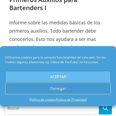
Bartenders I
Informe sobre las medidas básicas de los
primeros auxilios. Todo bartender debe
conocerlos. Esto nos ayudara a ser mas
profesionales en nuestro trabajo.
Utilizamos cookies para la correcta funcionalidad del sitio web. Sin las
cookies algunos elementos (ej: videos de YouTube) no funcionan.
Esperamos que les sirva.
ACEPTAR
Leer más
Denegar
Buscador
Política de cookies
Política de Privacidad