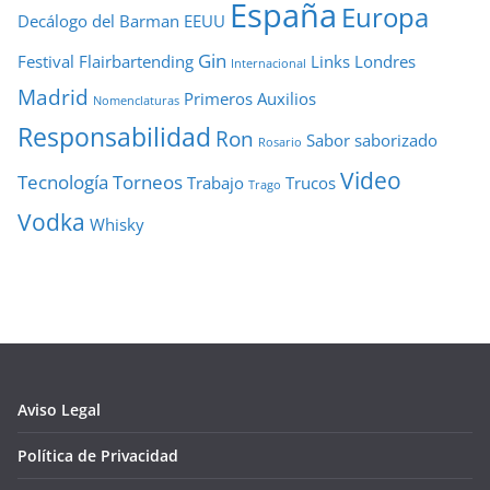
España
Europa
Decálogo del Barman
EEUU
Gin
Festival
Flairbartending
Links
Londres
Internacional
Madrid
Primeros Auxilios
Nomenclaturas
Responsabilidad
Ron
Sabor
saborizado
Rosario
Video
Tecnología
Torneos
Trabajo
Trucos
Trago
Vodka
Whisky
Aviso Legal
Política de Privacidad