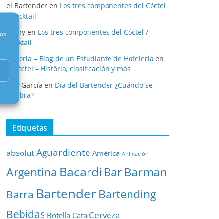
el Bartender
en
Los tres componentes del Cóctel
/ Cocktail
henry
en
Los tres componentes del Cóctel /
nos
Cocktail
Historia – Blog de un Estudiante de Hotelería
en
El cóctel – História, clasificación y más
Eloy García
en
Día del Bartender ¿Cuándo se
celebra?
Etiquetas
Aguardiente
absolut
América
Animación
Bacardi
Barman
Argentina
Bar
Bartender
Bartending
Barra
Bebidas
Cerveza
Botella
Cata