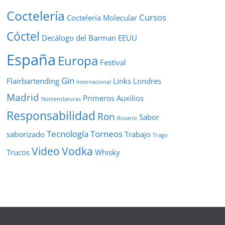
Coctelería
Cursos
Coctelería Molecular
Cóctel
Decálogo del Barman
EEUU
España
Europa
Festival
Gin
Flairbartending
Links
Londres
Internacional
Madrid
Primeros Auxilios
Nomenclaturas
Responsabilidad
Ron
Sabor
Rosario
Tecnología
Torneos
saborizado
Trabajo
Trago
Video
Vodka
Trucos
Whisky