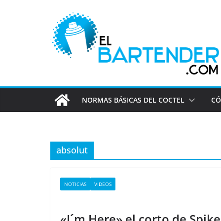
Saltar
al
contenido
NORMAS BÁSICAS DEL COCTEL
CÓ
absolut
NOTICIAS
VIDEOS
«I´m Here» el corto de Spik