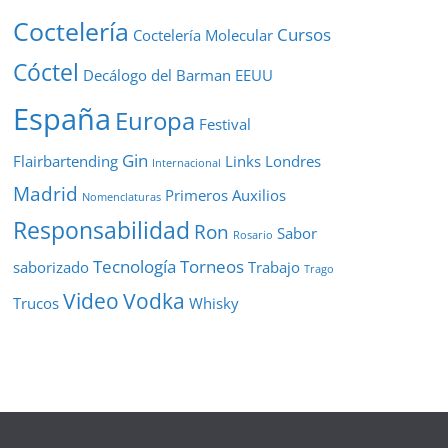
Coctelería
Cursos
Coctelería Molecular
Cóctel
Decálogo del Barman
EEUU
España
Europa
Festival
Gin
Flairbartending
Links
Londres
Internacional
Madrid
Primeros Auxilios
Nomenclaturas
Responsabilidad
Ron
Sabor
Rosario
Tecnología
Torneos
saborizado
Trabajo
Trago
Video
Vodka
Trucos
Whisky