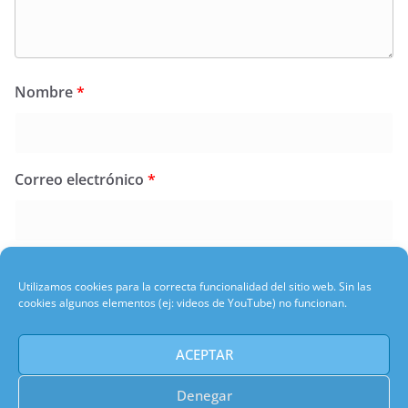
Nombre
*
Correo electrónico
*
Web
Utilizamos cookies para la correcta funcionalidad del sitio web. Sin las
cookies algunos elementos (ej: videos de YouTube) no funcionan.
ACEPTAR
Este sitio usa Akismet para reducir el spam.
Denegar