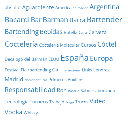
Argentina
Aguardiente
absolut
América
Animación
Bartender
Bacardi
Barman
Bar
Barra
Bartending
Bebidas
Cerveza
Botella
Cata
Coctelería
Cóctel
Cursos
Coctelería Molecular
España
Europa
Decálogo del Barman
EEUU
Gin
Festival
Flairbartending
Links
Londres
Internacional
Madrid
Primeros Auxilios
Nomenclaturas
Responsabilidad
Ron
Sabor
saborizado
Rosario
Video
Tecnología
Torneos
Trabajo
Trucos
Trago
Vodka
Whisky