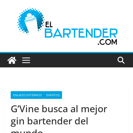
Saltar
al
contenido
ENLACES EXTERNOS
EVENTOS
G’Vine busca al mejor
gin bartender del
mundo