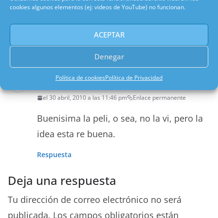
completo a ver si mantiene el estilo, pero
cookies algunos elementos (ej: videos de YouTube) no funcionan.
por lo que parece va muy bien.
saludos
ACEPTAR
Respuesta
Denegar
Política de cookies
Política de Privacidad
Brian
el 30 abril, 2010 a las 11:46 pm
Enlace permanente
Buenisima la peli, o sea, no la vi, pero la
idea esta re buena.
Respuesta
Deja una respuesta
Tu dirección de correo electrónico no será
publicada.
Los campos obligatorios están