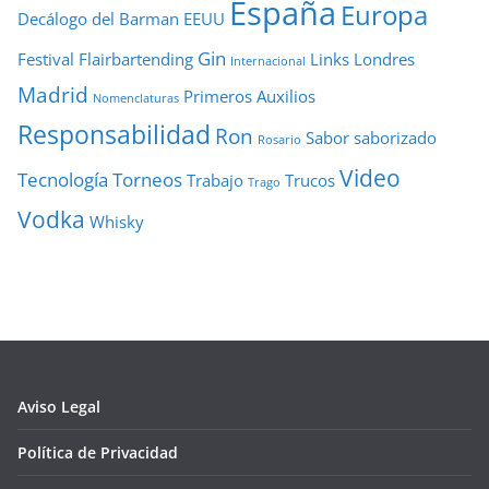
España
Europa
Decálogo del Barman
EEUU
Gin
Festival
Flairbartending
Links
Londres
Internacional
Madrid
Primeros Auxilios
Nomenclaturas
Responsabilidad
Ron
Sabor
saborizado
Rosario
Video
Tecnología
Torneos
Trabajo
Trucos
Trago
Vodka
Whisky
Aviso Legal
Política de Privacidad