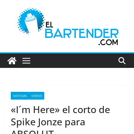
Saltar
al
contenido
NOTICIAS
VIDEOS
«I´m Here» el corto de
Spike Jonze para
ABSOLUT