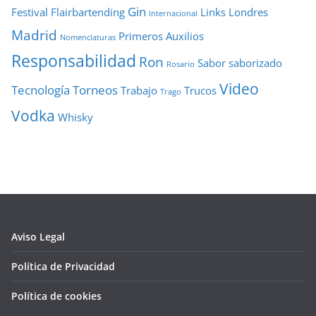
Gin
Festival
Flairbartending
Links
Londres
Internacional
Madrid
Primeros Auxilios
Nomenclaturas
Responsabilidad
Ron
Sabor
saborizado
Rosario
Video
Tecnología
Torneos
Trabajo
Trucos
Trago
Vodka
Whisky
Aviso Legal
Política de Privacidad
Política de cookies