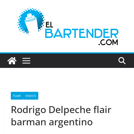
Saltar
al
contenido
FLAIR
VIDEOS
Rodrigo Delpeche flair
barman argentino