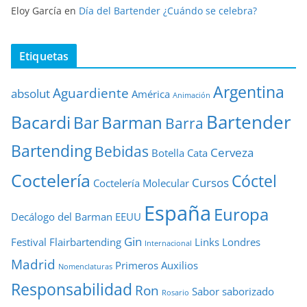
Eloy García
en
Día del Bartender ¿Cuándo se celebra?
Etiquetas
Argentina
Aguardiente
absolut
América
Animación
Bartender
Bacardi
Barman
Bar
Barra
Bartending
Bebidas
Cerveza
Botella
Cata
Coctelería
Cóctel
Cursos
Coctelería Molecular
España
Europa
Decálogo del Barman
EEUU
Gin
Festival
Flairbartending
Links
Londres
Internacional
Madrid
Primeros Auxilios
Nomenclaturas
Responsabilidad
Ron
Sabor
saborizado
Rosario