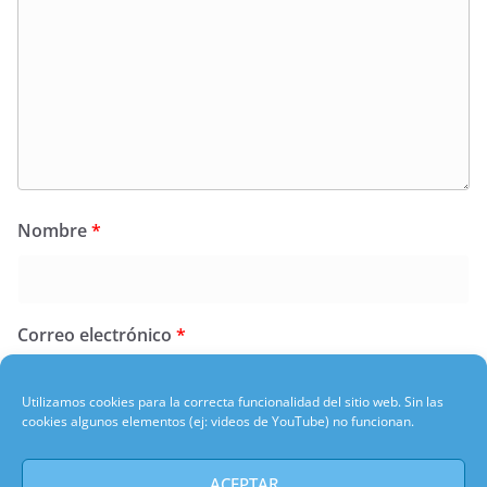
Nombre
*
Correo electrónico
*
Utilizamos cookies para la correcta funcionalidad del sitio web. Sin las
cookies algunos elementos (ej: videos de YouTube) no funcionan.
Web
ACEPTAR