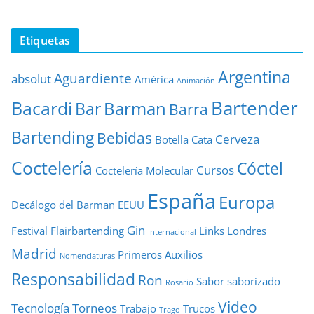
Etiquetas
Argentina
Aguardiente
absolut
América
Animación
Bartender
Bacardi
Barman
Bar
Barra
Bartending
Bebidas
Cerveza
Botella
Cata
Coctelería
Cóctel
Cursos
Coctelería Molecular
España
Europa
Decálogo del Barman
EEUU
Gin
Festival
Flairbartending
Links
Londres
Internacional
Madrid
Primeros Auxilios
Nomenclaturas
Responsabilidad
Ron
Sabor
saborizado
Rosario
Video
Tecnología
Torneos
Trabajo
Trucos
Trago