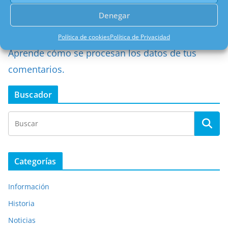
Denegar
Este sitio usa Akismet para reducir el spam.
Política de cookies
Política de Privacidad
Aprende cómo se procesan los datos de tus
comentarios.
Buscador
Categorías
Información
Historia
Noticias