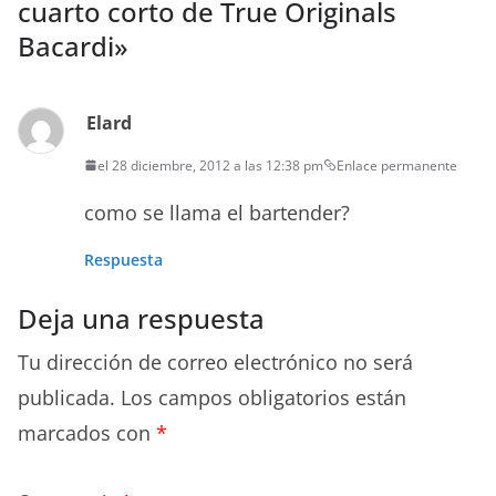
cuarto corto de True Originals
la
Bacardi
»
sa
ga
Elard
de
el 28 diciembre, 2012 a las 12:38 pm
Enlace permanente
Ba
ca
como se llama el bartender?
rdi
Respuesta
.
Qu
Deja una respuesta
e
Tu dirección de correo electrónico no será
lo
publicada.
Los campos obligatorios están
dis
marcados con
*
fru
tes