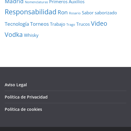
Madrid
Primeros Auxilios
Nomenclaturas
Responsabilidad
Ron
Sabor
saborizado
Rosario
Video
Tecnología
Torneos
Trabajo
Trucos
Trago
Vodka
Whisky
Aviso Legal
Política de Privacidad
Política de cookies